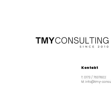
Kontakt
T: 0173 / 7637802
M:
info@tmy-consu