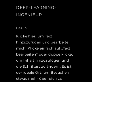
DEEP-LEARNING-
INGENIEUR
Berlin
Klicke hier, um Text
hinzuzufügen und bearbeite
mich. Klicke einfach auf „Text
bearbeiten“ oder doppelklicke,
um Inhalt hinzuzufügen und
die Schriftart zu ändern. Es ist
der ideale Ort, um Besuchern
etwas mehr über dich zu
erzählen.
Bewerben