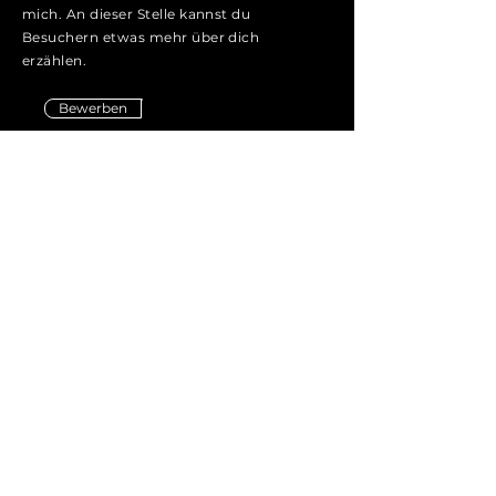
mich. An dieser Stelle kannst du
Besuchern etwas mehr über dich
erzählen.
Bewerben
Kontakt
T: 0173 / 7637802
M:
info@tmy-consulting.com